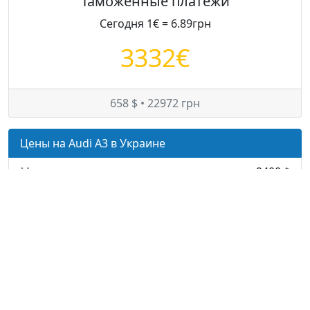
Таможенные платежи
Сегодня 1€ = 6.89грн
3332€
658 $ • 22972 грн
Цены на Audi A3 в Украине
Минимум:
9400 $
Средняя:
9400 $
Максимум:
9400 $
© — rastamozhka.net
ghost.infobase@gmail.com
Карта сайта