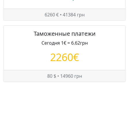
6260 € • 41384 грн
Таможенные платежи
Сегодня 1€ = 6.62грн
2260€
80 $ • 14960 грн
Цены на Audi A3 в Украине
Минимум:
7325 $
Средняя:
7582 $
Максимум:
7839 $